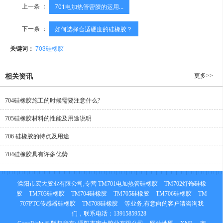
上一条 ：
701电加热管密胶的运用...
下一条 ：
如何选择合适硬度的硅橡胶？
关键词：
703硅橡胶
更多>>
相关资讯
704硅橡胶施工的时候需要注意什么?
705硅橡胶材料的性能及用途说明
706 硅橡胶的特点及用途
704硅橡胶具有许多优势
溧阳市宏大胶业有限公司,专营
TM701电加热管硅橡胶
TM702灯饰硅橡
胶
TM703硅橡胶
TM704硅橡胶
TM705硅橡胶
TM706硅橡胶
TM
707PTC传感器硅橡胶
TM708硅橡胶
等业务,有意向的客户请咨询我
们，联系电话：
13915859528